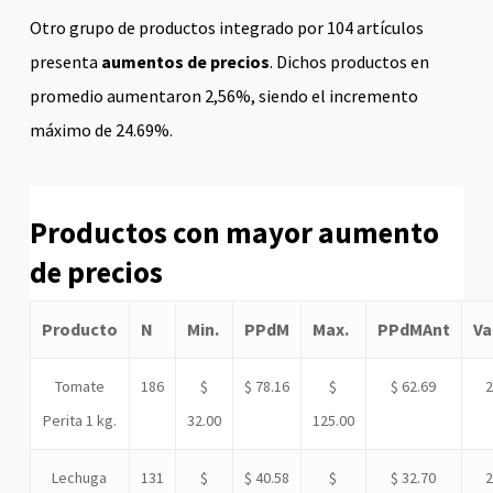
Otro grupo de productos integrado por 104 artículos
presenta
aumentos de precios
. Dichos productos en
promedio aumentaron 2,56%, siendo el incremento
máximo de 24.69%.
Productos con mayor aumento
de precios
Producto
N
Min.
PPdM
Max.
PPdMAnt
Va
Tomate
186
$
$ 78.16
$
$ 62.69
Perita 1 kg.
32.00
125.00
Lechuga
131
$
$ 40.58
$
$ 32.70