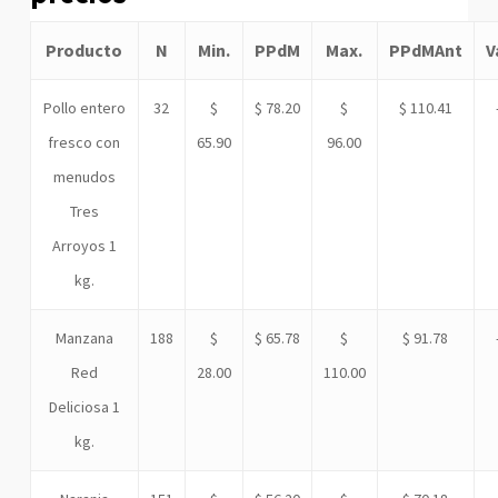
Producto
N
Min.
PPdM
Max.
PPdMAnt
V
Pollo entero
32
$
$ 78.20
$
$ 110.41
fresco con
65.90
96.00
menudos
Tres
Arroyos 1
kg.
Manzana
188
$
$ 65.78
$
$ 91.78
Red
28.00
110.00
Deliciosa 1
kg.