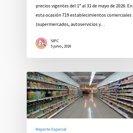
precios vigentes del 1° al 31 de mayo de 2026. En
esta ocasión 719 establecimientos comerciales
(supermercados, autoservicios y…
SIPC
5 junio, 2026
Proyecto
de
actualización
de
la
canasta
Reporte Especial
de