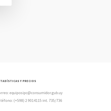
STADÍSTICAS Y PRECIOS
orreo: equiposipc@consumidor.gub.uy
léfono: (+598) 2 9014115 int. 735/736