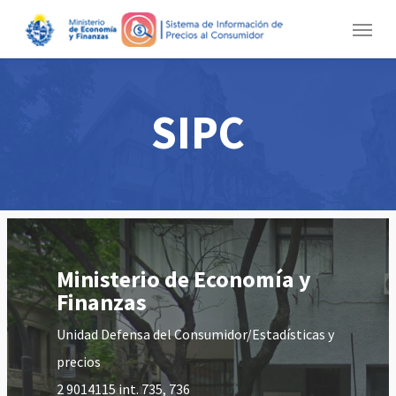
Skip
Menu
to
main
content
SIPC
Ministerio de Economía y
Finanzas
Unidad Defensa del Consumidor/Estadísticas y
precios
2 9014115 int. 735, 736