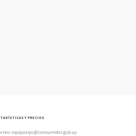
STADÍSTICAS Y PRECIOS
orreo: equiposipc@consumidor.gub.uy