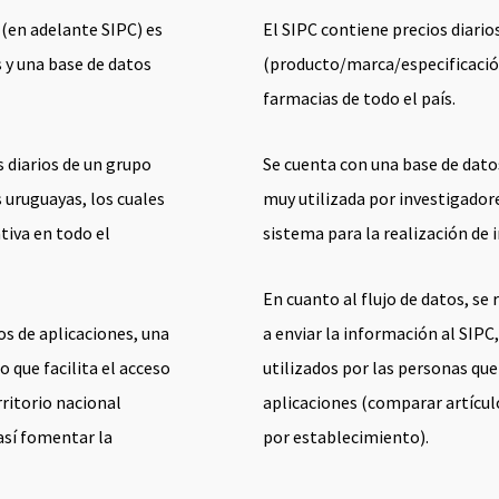
(en adelante SIPC) es
El SIPC contiene precios diari
s y una base de datos
(producto/marca/especificació
farmacias de todo el país.
s diarios de un grupo
Se cuenta con una base de datos 
 uruguayas, los cuales
muy utilizada por investigadore
tiva en todo el
sistema para la realización de
En cuanto al flujo de datos, se
os de aplicaciones, una
a enviar la información al SIPC
o que facilita el acceso
utilizados por las personas que
rritorio nacional
aplicaciones (comparar artículo
así fomentar la
por establecimiento).