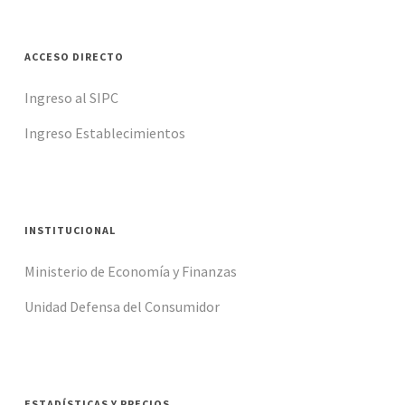
problema que impide el envió de datos y solucionando el
mismo a la brevedad.
ACCESO DIRECTO
Ingreso al SIPC
En caso de no tener respuesta del usuario responsable se
Ingreso Establecimientos
procederá a enviar inspección al local.
INSTITUCIONAL
Ministerio de Economía y Finanzas
Unidad Defensa del Consumidor
ESTADÍSTICAS Y PRECIOS