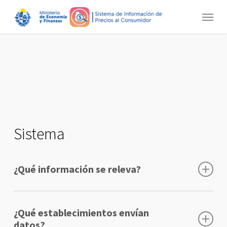
Skip
Menu
to
main
content
Sistema
¿Qué información se releva?
El SIPC releva los precios de
219
¿Qué establecimientos envían
productos/marcas/detalle
representativos de 85
datos?