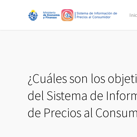
Skip
to
Ini
main
content
¿Cuáles son los objet
del Sistema de Infor
de Precios al Consu