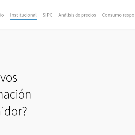
cio
Institucional
SIPC
Análisis de precios
Consumo respo
ivos
mación
midor?