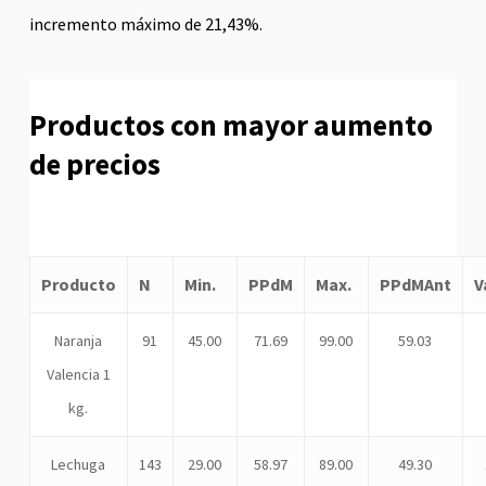
incremento máximo de 21,43%.
Productos con mayor aumento
de precios
Producto
N
Min.
PPdM
Max.
PPdMAnt
V
Naranja
91
45.00
71.69
99.00
59.03
Valencia 1
kg.
Lechuga
143
29.00
58.97
89.00
49.30