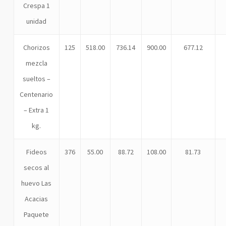
Crespa 1
unidad
Chorizos
125
518.00
736.14
900.00
677.12
mezcla
sueltos –
Centenario
– Extra 1
kg.
Fideos
376
55.00
88.72
108.00
81.73
secos al
huevo Las
Acacias
Paquete