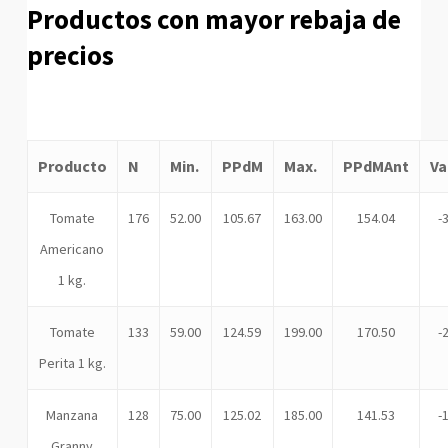
Productos con mayor rebaja de
precios
Producto
N
Min.
PPdM
Max.
PPdMAnt
Va
Tomate
176
52.00
105.67
163.00
154.04
-
Americano
1 kg.
Tomate
133
59.00
124.59
199.00
170.50
-
Perita 1 kg.
Manzana
128
75.00
125.02
185.00
141.53
-
Granny