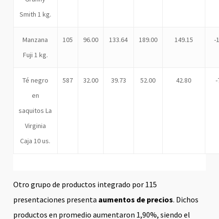
Smith 1 kg.
Manzana
105
96.00
133.64
189.00
149.15
-
Fuji 1 kg.
Té negro
587
32.00
39.73
52.00
42.80
en
saquitos La
Virginia
Caja 10 us.
Otro grupo de productos integrado por 115
presentaciones presenta
aumentos de precios
. Dichos
productos en promedio aumentaron 1,90%, siendo el