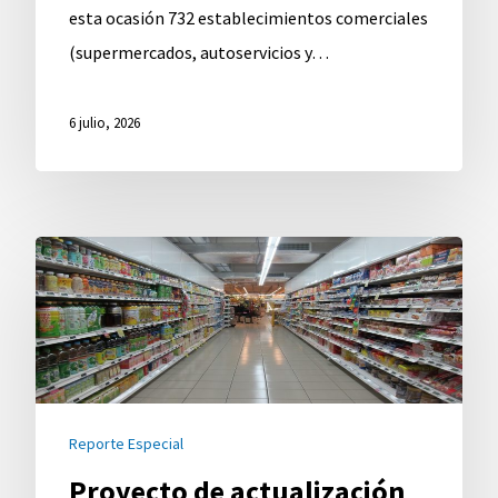
esta ocasión 732 establecimientos comerciales
(supermercados, autoservicios y…
6 julio, 2026
Proyecto
de
actualización
de
la
canasta
Reporte Especial
de
Proyecto de actualización
productos