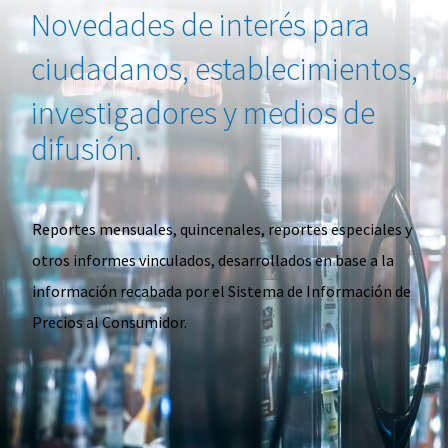
Novedades de interés
para
ciudadanos,
establecimientos,
investigadores y medios de
difusión.
Reportes mensuales, quincenales, reportes especiales y
otros informes vinculados, desarrollados en base a la
información recabada por el Sistema de Información de
Precios al Consumidor.