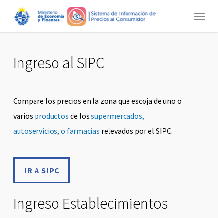
Skip
Menu
to
main
content
Ingreso al SIPC
Compare los precios en la zona que escoja de uno o
varios
productos
de los
supermercados,
autoservicios, o farmacias
relevados por el SIPC.
IR A SIPC
IR A SIPC
Ingreso Establecimientos