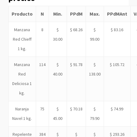
Producto
N
Min.
PPdM
Max.
PPdMAnt
V
Manzana
8
$
$ 68.26
$
$ 83.16
Red Chieff
30.00
99.00
1 kg.
Manzana
114
$
$ 91.78
$
$ 105.72
Red
40.00
138.00
Deliciosa 1
kg.
Naranja
75
$
$ 70.18
$
$ 74.99
Navel 1 kg.
45.00
79.90
Repelente
384
$
$
$
$ 293.26