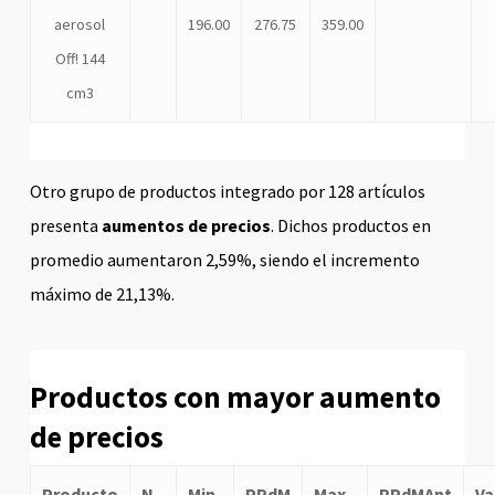
aerosol
196.00
276.75
359.00
Off! 144
cm3
Otro grupo de productos integrado por 128 artículos
presenta
aumentos de precios
. Dichos productos en
promedio aumentaron 2,59%, siendo el incremento
máximo de 21,13%.
Productos con mayor aumento
de precios
Producto
N
Min.
PPdM
Max.
PPdMAnt
Va