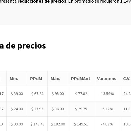
 presenta
reducciones de precios
. En promedio se redujeron 1,14
a de precios
N
Min.
PPdM
Máx.
PPdMAnt
Var.mens
C.V.
17
$ 39.00
$ 67.24
$ 98.00
$ 77.82
-13.59%
24.
37
$ 24.00
$ 27.93
$ 36.00
$ 29.75
-6.12%
11.
29
$ 99.00
$ 143.48
$ 182.00
$ 149.51
-4.03%
19.