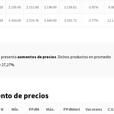
28
$ 105.00
$ 152.60
$ 196.00
$ 158.82
-3.91%
8.0
28
$ 430.00
$ 534.76
$ 640.00
$ 555.72
-3.77%
12.
s presenta
aumentos de precios
. Dichos productos en promedio
 27,27%.
nto de precios
N
Mí­n.
PPdM
Máx.
PPdMAnt
Var.mens
C.V