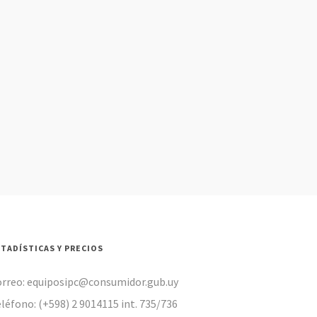
STADÍSTICAS Y PRECIOS
orreo: equiposipc@consumidor.gub.uy
léfono: (+598) 2 9014115 int. 735/736