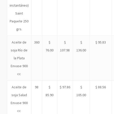
instantáneo)
Saint
Paquete 250
grs.
Aceite de
360
$
$
$
$ 95.83
soja Río de
76.00
107.98
136.00
la Plata
Envase 900
cc
Aceite de
98
$
$ 97.86
$
$ 88.56
soja Salad
85.90
105.00
Envase 900
cc