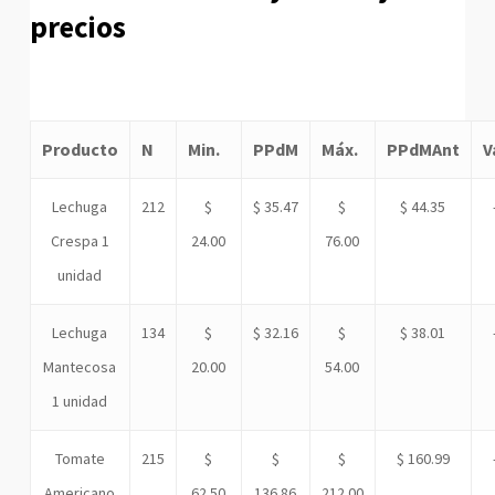
precios
Producto
N
Min.
PPdM
Máx.
PPdMAnt
V
Lechuga
212
$
$ 35.47
$
$ 44.35
Crespa 1
24.00
76.00
unidad
Lechuga
134
$
$ 32.16
$
$ 38.01
Mantecosa
20.00
54.00
1 unidad
Tomate
215
$
$
$
$ 160.99
Americano
62.50
136.86
212.00