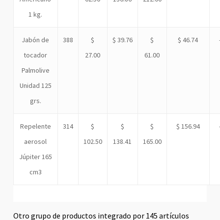
1 kg.
Jabón de
388
$
$ 39.76
$
$ 46.74
tocador
27.00
61.00
Palmolive
Unidad 125
grs.
Repelente
314
$
$
$
$ 156.94
aerosol
102.50
138.41
165.00
Júpiter 165
cm3
Otro grupo de productos integrado por 145 artículos