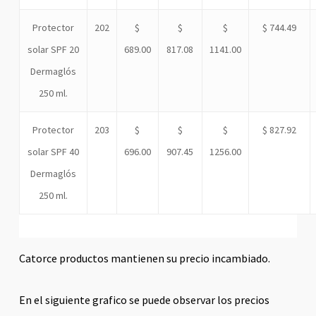
Protector
202
$
$
$
$ 744.49
solar SPF 20
689.00
817.08
1141.00
Dermaglós
250 ml.
Protector
203
$
$
$
$ 827.92
solar SPF 40
696.00
907.45
1256.00
Dermaglós
250 ml.
Catorce productos mantienen su precio incambiado.
En el siguiente grafico se puede observar los precios